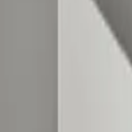
Servicios
Precios
Ayuda
Solicitar acceso
Acceso por invitación — beta cerrada
Tu presencia digital inmobiliaria
Publica tus propiedades y compártelas profesionalmente por WhatsApp
Solicitar acceso